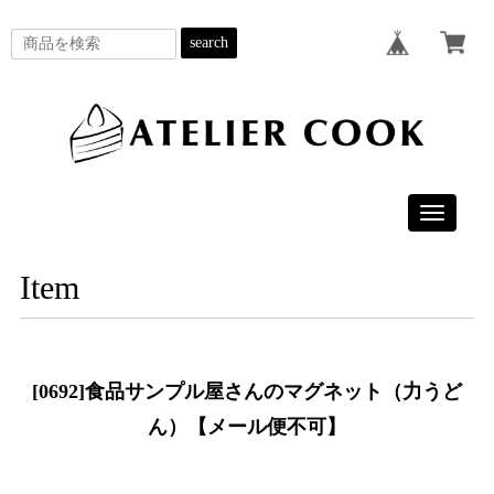
search
Toggle
navigatio
Item
[0692]食品サンプル屋さんのマグネット（力うど
ん）【メール便不可】