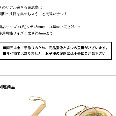
そのリアル過ぎる完成度は
周囲の注目を集めちゃうこと間違いナシ！
商品サイズ：(約)タテ48mm×ヨコ48mm×高さ26mm
使用可能サイズ：太さ約4mmまで
関連商品