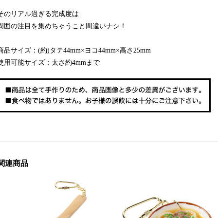
そのリアル過ぎる完成度は
周囲の注目を集めちゃうこと間違いナシ！
商品サイズ：(約)タテ44mm×ヨコ44mm×高さ25mm
使用可能サイズ：太さ約4mmまで
関連商品