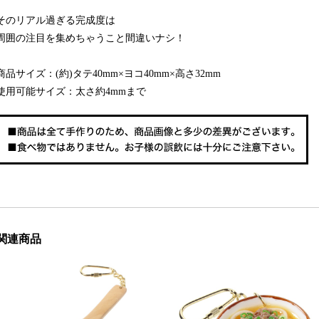
そのリアル過ぎる完成度は
周囲の注目を集めちゃうこと間違いナシ！
商品サイズ：(約)タテ40mm×ヨコ40mm×高さ32mm
使用可能サイズ：太さ約4mmまで
関連商品