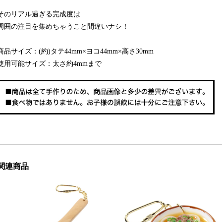
そのリアル過ぎる完成度は
周囲の注目を集めちゃうこと間違いナシ！
商品サイズ：(約)タテ44mm×ヨコ44mm×高さ30mm
使用可能サイズ：太さ約4mmまで
関連商品