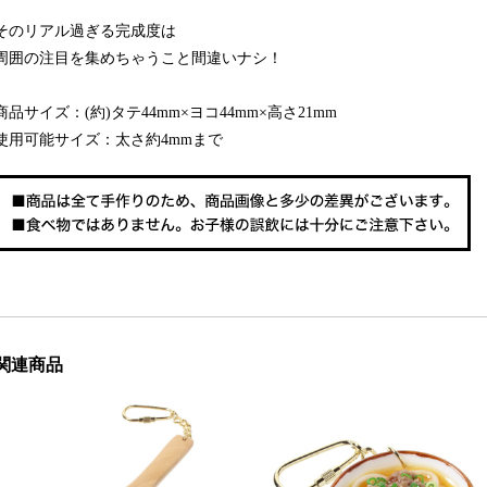
そのリアル過ぎる完成度は
周囲の注目を集めちゃうこと間違いナシ！
商品サイズ：(約)タテ44mm×ヨコ44mm×高さ21mm
使用可能サイズ：太さ約4mmまで
関連商品