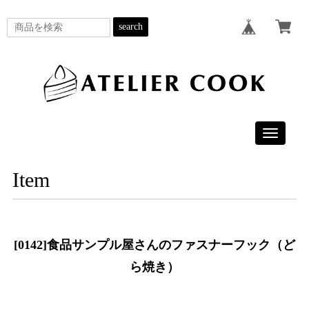
search
Toggle
navigatio
Item
[0142]食品サンプル屋さんのファスナーフック（ど
ら焼き）